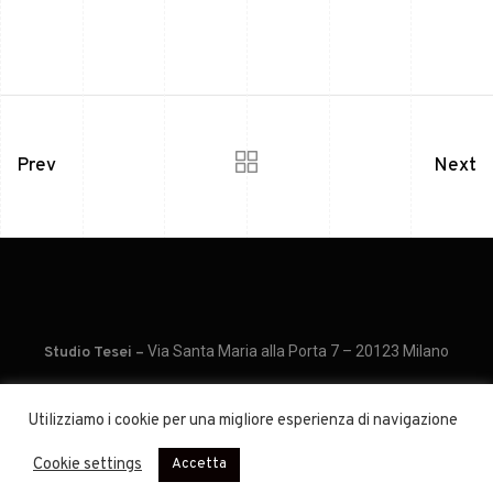
Prev
Next
Via Santa Maria alla Porta 7 – 20123 Milano
Studio Tesei –
Utilizziamo i cookie per una migliore esperienza di navigazione
P.IVA IT10299230150
Cookie settings
Accetta
Privacy e Cookie Policy
privacy-policy